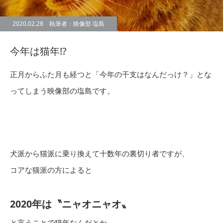
2020.02.28 執筆者：映像部 塩島
今年は猫年!?
正月からふた月も経つと「今年の干支はなんだっけ？」とな
ってしまう映像部の塩島です。
犬派から猫派に乗り換えて十数年の裏切り者ですが、
コアな猫派の方によると
2020年は〝ニャオニャオ〟
と言うことで猫年なんだとか。