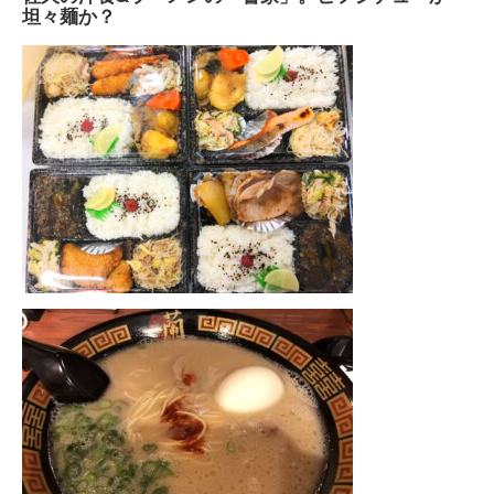
坦々麺か？