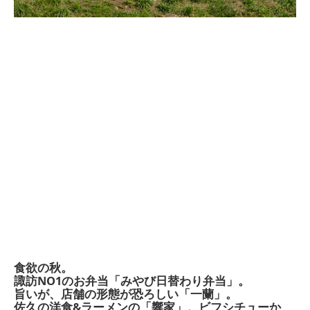
食欲の秋。
諏訪NO1のお弁当「みやび日替わり弁当」。
旨いが、店舗の形態が恐ろしい「一蘭」。
佐久の洋食&ラーメンの「響家」。ビフシチューか