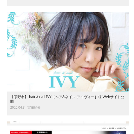
【茅野市】 hair＆nail IVY［ヘア&ネイル アイヴィー］様 Webサイト公
開
2020.04.8
実績紹介