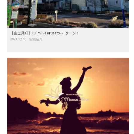
【富士見町】FujimiへFurusatoへFターン！
2021.12.10
実績紹介