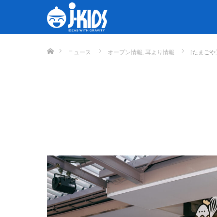
ホーム
ニュース
オープン情報
,
耳より情報
[たまごや