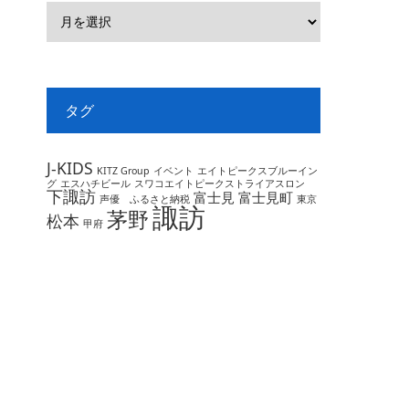
タグ
J-KIDS
KITZ Group
イベント
エイトピークスブルーイン
グ
エスハチビール
スワコエイトピークストライアスロン
下諏訪
富士見
富士見町
声優 ふるさと納税
東京
諏訪
茅野
松本
甲府